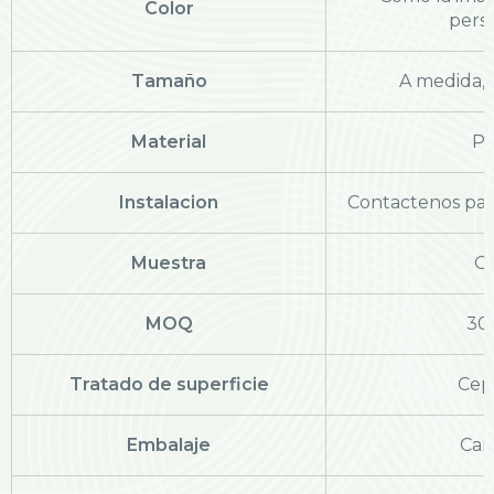
Color
pers
Tamaño
A medida,
Material
PS
Instalacion
Contactenos par
Muestra
Gr
MOQ
30
Tratado de superficie
Cep
Embalaje
Car