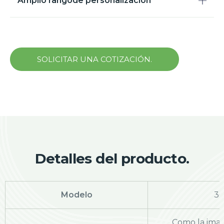
Amplio rangode personalizacion
SOLICITAR UNA COTIZACIÓN.
Detalles del producto.
Modelo
36
Como la ima