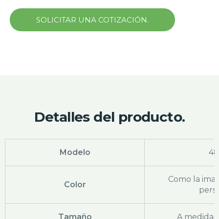
SOLICITAR UNA COTIZACIÓN.
Detalles del producto.
Modelo
48
Como la ima
Color
pers
Tamaño
A medida,