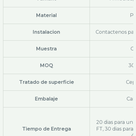
Material
PS
Instalacion
Contactenos par
Muestra
Gr
MOQ
30
Tratado de superficie
Cep
Embalaje
Car
20 dias para un
Tiempo de Entrega
FT, 30 dias par
4