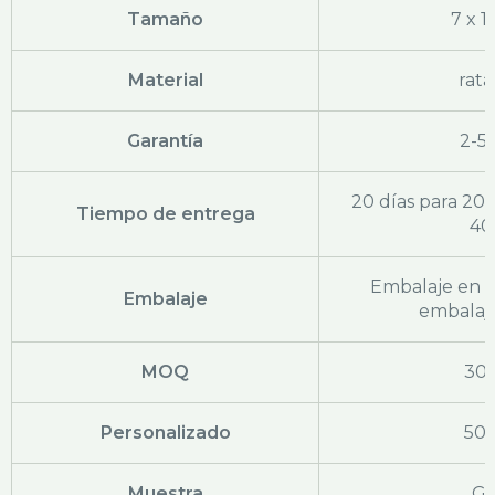
Tamaño
7 x 
Material
rat
Garantía
2-5
20 días para 20'
Tiempo de entrega
40
Embalaje en b
Embalaje
embalaje
MOQ
30
Personalizado
50
Muestra
Gr