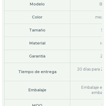
Modelo
BM
Color
mezcl
Tamaño
5.
Material
ra
Garantía
2-
20 días para 20
Tiempo de entrega
4
Embalaje en 
Embalaje
embalaj
MOQ
30