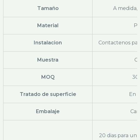
Tamaño
A medida,
Material
PS
Instalacion
Contactenos par
Muestra
Gr
MOQ
30
Tratado de superficie
En r
Embalaje
Car
20 dias para un