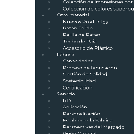
Colección de impresiones por
Colección de colores superpu
Otro material
Nuevos Productos
Ratán Tejido
Rejilla de Ratan
Techo de Paja
Accesorio de Plástico
Fábrica
Capacidades
Proceso de fabricación
Gestión de Calidad
Sostenibilidad
Certificación
Servicio
I+D
Aplicación
Personalización
Establecer la Fabrica
Perspectivas del Mercado
Visión General