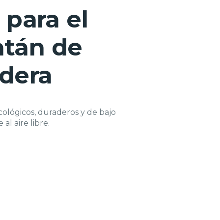
 para el
atán de
adera
cológicos, duraderos y de bajo
l aire libre.