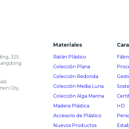
Materiales
Cara
ing, 325
Ratán Plástico
Fábri
Guangdong
Colección Plana
Proce
Colección Redonda
Gesti
ad,
Colección Media Luna
Soste
men City,
Colección Alga Marina
Certi
Madera Plástica
I+D
Accesorio de Plástico
Perso
Nuevos Productos
Estab