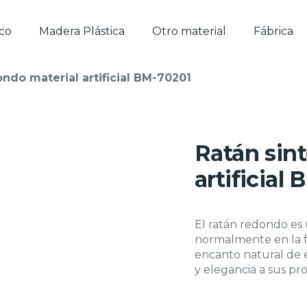
ico
Madera Plástica
Otro material
Fábrica
ondo material artificial BM-70201
Ratán sin
artificial
El ratán redondo es u
normalmente en la fa
encanto natural de e
y elegancia a sus pr