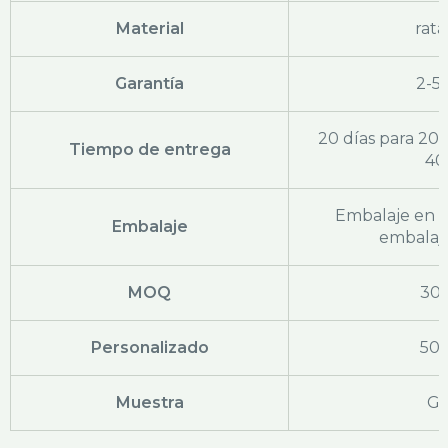
Material
rat
Garantía
2-5
20 días para 20'
Tiempo de entrega
40
Embalaje en b
Embalaje
embalaje
MOQ
30
Personalizado
50
Muestra
Gr